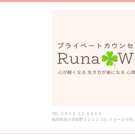
TEL.０９４９-２２-６５５８
福岡県直方市頓野３２２３-３(シスターロザ内