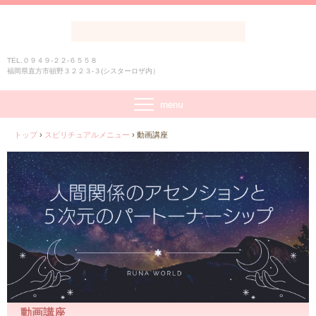
TEL.０９４９-２２-６５５８
福岡県直方市頓野３２２３-３(シスターロザ内）
トップ
›
スピリチュアルメニュー
›
動画講座
動画講座